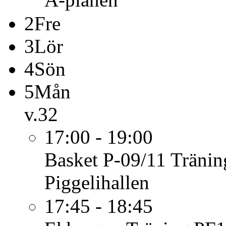
2
Fre
3
Lör
4
Sön
5
Mån
v.32
17:00 - 19:00
Basket P-09/11
Tränin
Piggelihallen
17:45 - 18:45